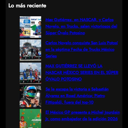
Lo más reciente
a
r
Max Gutiérrez, en NASCAR, y Carlos
Novelo, en Trucks, salen victoriosos del
c
Súper Óvalo Potosino
h
Carlos Novelo conquista San Luis Potosí
en la séptima Fecha de Trucks México
Series
MAX GUTIÉRREZ SE LLEVÓ LA
NASCAR MÉXICO SERIES EN EL SÚPER
ÓVALO POTOSINO
Se le escapa la victoria a Sebastián
Álvarez en Road América; Pietro
Fittipaldi, fuera del top-10
El México GP presenta a Michel Jourdain
Jr. como embajador de la edición 2026