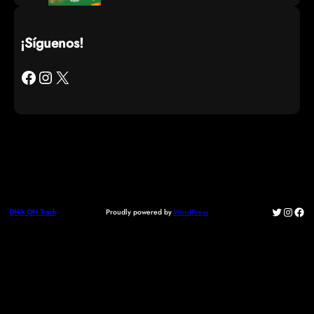
¡Síguenos!
Facebook
Instagram
X
Twitter
Instag
Fac
Proudly powered by
WordPress
DNA ON Track