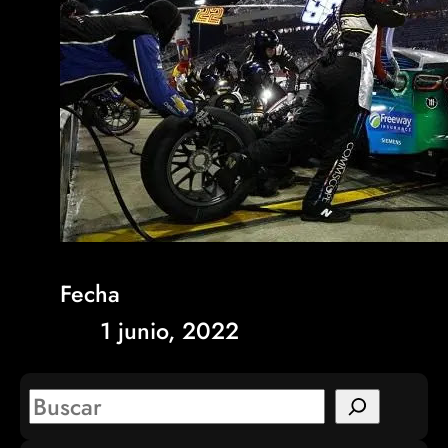
Fecha
1 junio, 2022
S
e