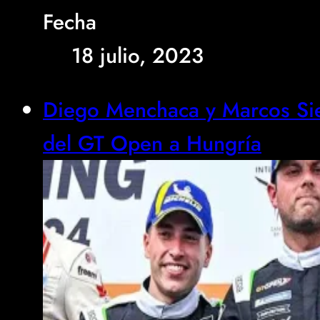
Fecha
18 julio, 2023
Diego Menchaca y Marcos Sieb
del GT Open a Hungría