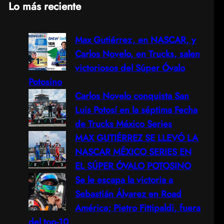
Lo más reciente
a
Max Gutiérrez, en NASCAR, y
r
Carlos Novelo, en Trucks, salen
c
victoriosos del Súper Óvalo
Potosino
h
Carlos Novelo conquista San
Luis Potosí en la séptima Fecha
de Trucks México Series
MAX GUTIÉRREZ SE LLEVÓ LA
NASCAR MÉXICO SERIES EN
EL SÚPER ÓVALO POTOSINO
Se le escapa la victoria a
Sebastián Álvarez en Road
América; Pietro Fittipaldi, fuera
del top-10