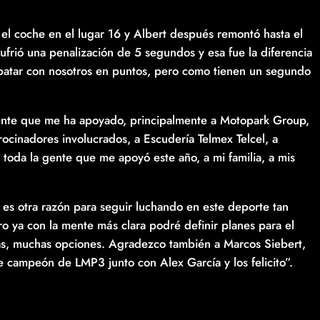
é el coche en el lugar 16 y Albert después remontó hasta el
frió una penalización de 5 segundos y esa fue la diferencia
patar con nosotros en puntos, pero como tienen un segundo
gente que me ha apoyado, principalmente a Motopark Group,
rocinadores involucrados, a Escudería Telmex Telcel, a
 toda la gente que me apoyó este año, a mi familia, a mis
 es otra razón para seguir luchando en este deporte tan
o ya con la mente más clara podré definir planes para el
tas, muchas opciones. Agradezco también a Marcos Siebert,
 campeón de LMP3 junto con Alex García y los felicito”.