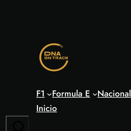
Saltar
al
contenido
F1
Formula E
Naciona
Inicio
Search