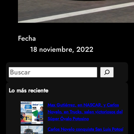
Fecha
18 noviembre, 2022
S
e
Lo más reciente
a
r
Max Gutiérrez, en NASCAR, y Carlos
Novelo, en Trucks, salen victoriosos del
c
Súper Óvalo Potosino
h
Carlos Novelo conquista San Luis Potosí