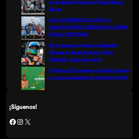
en la séptima Fecha de Trucks México
Series
MAX GUTIÉRREZ SE LLEVÓ LA
NASCAR MÉXICO SERIES EN EL SÚPER
ÓVALO POTOSINO
Se le escapa la victoria a Sebastián
Álvarez en Road América; Pietro
Fittipaldi, fuera del top-10
El México GP presenta a Michel Jourdain
Jr. como embajador de la edición 2026
¡Síguenos!
Facebook
Instagram
X