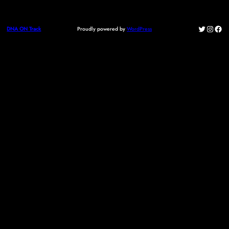
Twitter
Instag
Fac
Proudly powered by
WordPress
DNA ON Track