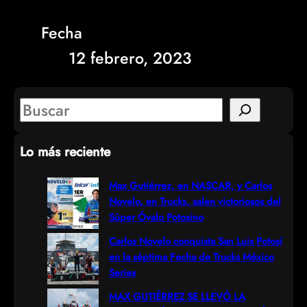
Fecha
12 febrero, 2023
S
e
Lo más reciente
a
r
Max Gutiérrez, en NASCAR, y Carlos
Novelo, en Trucks, salen victoriosos del
c
Súper Óvalo Potosino
h
Carlos Novelo conquista San Luis Potosí
en la séptima Fecha de Trucks México
Series
MAX GUTIÉRREZ SE LLEVÓ LA