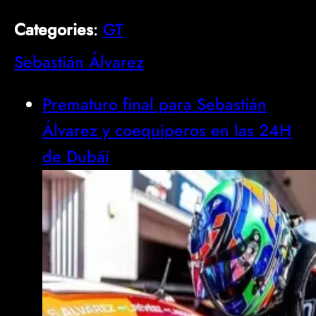
Categories
:
GT
Sebastián Álvarez
Prematuro final para Sebastián
Álvarez y coequiperos en las 24H
de Dubái