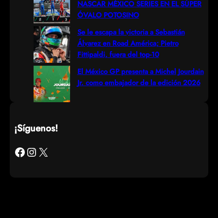
NASCAR MÉXICO SERIES EN EL SÚPER
ÓVALO POTOSINO
Se le escapa la victoria a Sebastián
Álvarez en Road América; Pietro
Fittipaldi, fuera del top-10
El México GP presenta a Michel Jourdain
Jr. como embajador de la edición 2026
¡Síguenos!
Facebook
Instagram
X