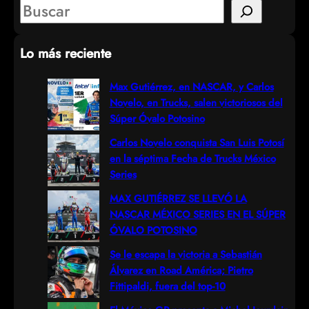
S
e
Lo más reciente
a
r
Max Gutiérrez, en NASCAR, y Carlos
Novelo, en Trucks, salen victoriosos del
c
Súper Óvalo Potosino
h
Carlos Novelo conquista San Luis Potosí
en la séptima Fecha de Trucks México
Series
MAX GUTIÉRREZ SE LLEVÓ LA
NASCAR MÉXICO SERIES EN EL SÚPER
ÓVALO POTOSINO
Se le escapa la victoria a Sebastián
Álvarez en Road América; Pietro
Fittipaldi, fuera del top-10