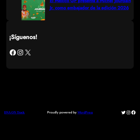
El México GP presenta a Michel Jourdain
Jr. como embajador de la edición 2026
¡Síguenos!
Facebook
Instagram
X
Twitter
Instag
Fac
Proudly powered by
WordPress
DNA ON Track