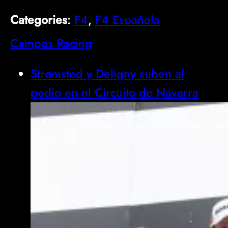
Categories
:
F4
, 
F4 Española
Campos Racing
Strømsted y Deligny suben al
podio en el Circuito de Navarra