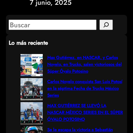
7 junio, 2025
S
e
Lo más reciente
a
r
Max Gutiérrez, en NASCAR, y Carlos
Novelo, en Trucks, salen victoriosos del
c
Súper Óvalo Potosino
h
Carlos Novelo conquista San Luis Potosí
en la séptima Fecha de Trucks México
Series
MAX GUTIÉRREZ SE LLEVÓ LA
NASCAR MÉXICO SERIES EN EL SÚPER
ÓVALO POTOSINO
Se le escapa la victoria a Sebastián