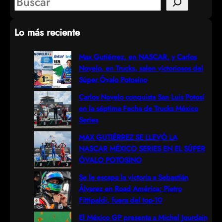
S
e
Lo más reciente
a
r
Max Gutiérrez, en NASCAR, y Carlos
Novelo, en Trucks, salen victoriosos del
c
Súper Óvalo Potosino
h
Carlos Novelo conquista San Luis Potosí
en la séptima Fecha de Trucks México
Series
MAX GUTIÉRREZ SE LLEVÓ LA
NASCAR MÉXICO SERIES EN EL SÚPER
ÓVALO POTOSINO
Se le escapa la victoria a Sebastián
Álvarez en Road América; Pietro
Fittipaldi, fuera del top-10
El México GP presenta a Michel Jourdain