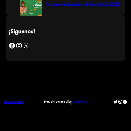
Jr. como embajador de la edición 2026
¡Síguenos!
Facebook
Instagram
X
Twitter
Instag
Fac
Proudly powered by
WordPress
DNA ON Track