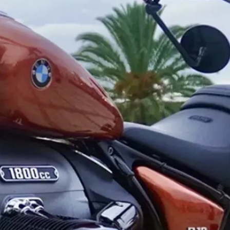
El México GP presenta a Michel
Jourdain Jr. como embajador
de la edición 2026
¡Síguenos!
Facebook
Instagram
X