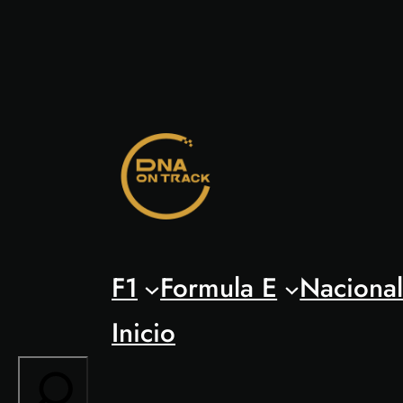
Saltar
al
contenido
F1
Formula E
Naciona
Inicio
Search