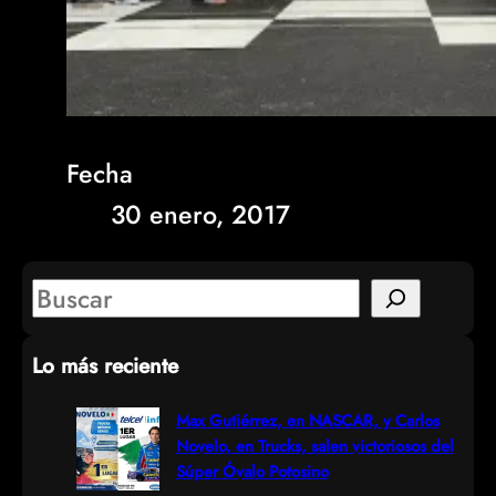
Fecha
30 enero, 2017
S
e
Lo más reciente
a
r
Max Gutiérrez, en NASCAR, y Carlos
Novelo, en Trucks, salen victoriosos del
c
Súper Óvalo Potosino