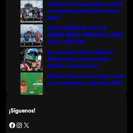
h
Carlos Novelo conquista San Luis Potosí
en la séptima Fecha de Trucks México
Series
MAX GUTIÉRREZ SE LLEVÓ LA
NASCAR MÉXICO SERIES EN EL SÚPER
ÓVALO POTOSINO
Se le escapa la victoria a Sebastián
Álvarez en Road América; Pietro
Fittipaldi, fuera del top-10
El México GP presenta a Michel Jourdain
Jr. como embajador de la edición 2026
¡Síguenos!
Facebook
Instagram
X