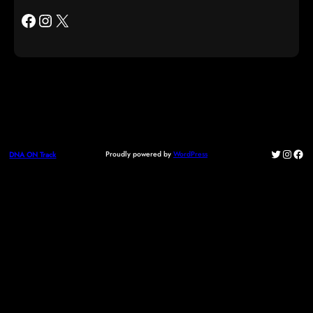
Facebook
Instagram
X
Twitter
Instag
Fac
Proudly powered by
WordPress
DNA ON Track