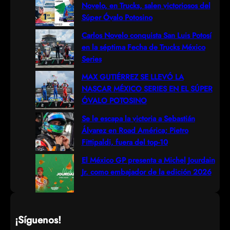
Novelo, en Trucks, salen victoriosos del
c
Súper Óvalo Potosino
h
Carlos Novelo conquista San Luis Potosí
en la séptima Fecha de Trucks México
Series
MAX GUTIÉRREZ SE LLEVÓ LA
NASCAR MÉXICO SERIES EN EL SÚPER
ÓVALO POTOSINO
Se le escapa la victoria a Sebastián
Álvarez en Road América; Pietro
Fittipaldi, fuera del top-10
El México GP presenta a Michel Jourdain
Jr. como embajador de la edición 2026
¡Síguenos!