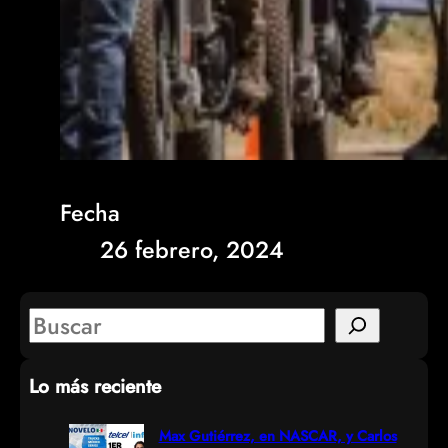
Fecha
26 febrero, 2024
S
e
Lo más reciente
a
r
Max Gutiérrez, en NASCAR, y Carlos