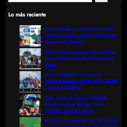
e
Lo más reciente
a
r
Max Gutiérrez, en NASCAR, y Carlos
Novelo, en Trucks, salen victoriosos del
c
Súper Óvalo Potosino
h
Carlos Novelo conquista San Luis Potosí
en la séptima Fecha de Trucks México
Series
MAX GUTIÉRREZ SE LLEVÓ LA
NASCAR MÉXICO SERIES EN EL SÚPER
ÓVALO POTOSINO
Se le escapa la victoria a Sebastián
Álvarez en Road América; Pietro
Fittipaldi, fuera del top-10
El México GP presenta a Michel Jourdain
Jr. como embajador de la edición 2026