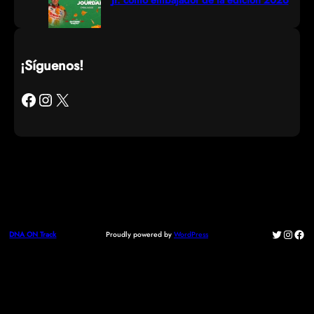
¡Síguenos!
Facebook
Instagram
X
Twitter
Instag
Fac
Proudly powered by
WordPress
DNA ON Track