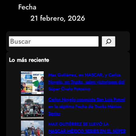
Fecha
21 febrero, 2026
S
e
Lo más reciente
a
r
Max Gutiérrez, en NASCAR, y Carlos
Novelo, en Trucks, salen victoriosos del
c
Súper Óvalo Potosino
h
Carlos Novelo conquista San Luis Potosí
en la séptima Fecha de Trucks México
Series
MAX GUTIÉRREZ SE LLEVÓ LA
NASCAR MÉXICO SERIES EN EL SÚPER