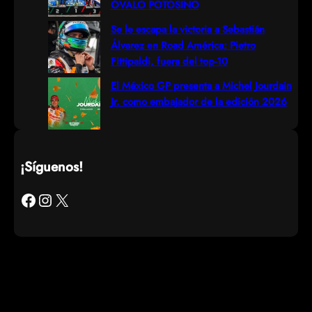
ÓVALO POTOSINO
Se le escapa la victoria a Sebastián
Álvarez en Road América; Pietro
Fittipaldi, fuera del top-10
El México GP presenta a Michel Jourdain
Jr. como embajador de la edición 2026
¡Síguenos!
Facebook
Instagram
X