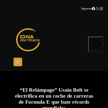
Saltar
Facebook
X
Inst
Síguenos
al
contenido
Search
“El Relámpago” Usain Bolt se
electrifica en un coche de carreras
de Formula E que bate récords
mundiales