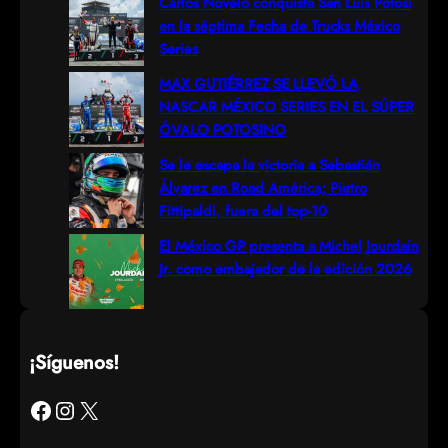
Carlos Novelo conquista San Luis Potosí
en la séptima Fecha de Trucks México
Series
MAX GUTIÉRREZ SE LLEVÓ LA
NASCAR MÉXICO SERIES EN EL SÚPER
ÓVALO POTOSINO
Se le escapa la victoria a Sebastián
Álvarez en Road América; Pietro
Fittipaldi, fuera del top-10
El México GP presenta a Michel Jourdain
Jr. como embajador de la edición 2026
¡Síguenos!
Facebook
Instagram
X