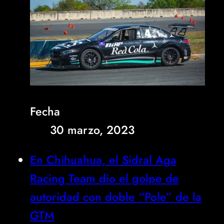
Fecha
30 marzo, 2023
En Chihuahua, el Sidral Aga
Racing Team dio el golpe de
autoridad con doble “Pole” de la
GTM