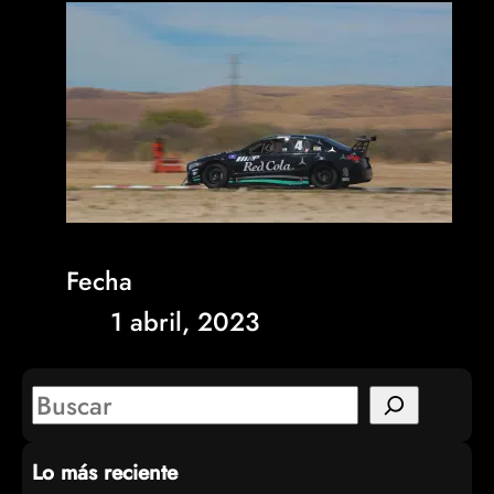
Fecha
1 abril, 2023
S
e
Lo más reciente
a