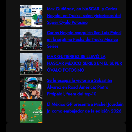
r
Max Gutiérrez, en NASCAR, y Carlos
Novelo, en Trucks, salen victoriosos del
c
Súper Óvalo Potosino
h
Carlos Novelo conquista San Luis Potosí
en la séptima Fecha de Trucks México
Series
MAX GUTIÉRREZ SE LLEVÓ LA
NASCAR MÉXICO SERIES EN EL SÚPER
ÓVALO POTOSINO
Se le escapa la victoria a Sebastián
Álvarez en Road América; Pietro
Fittipaldi, fuera del top-10
El México GP presenta a Michel Jourdain
Jr. como embajador de la edición 2026