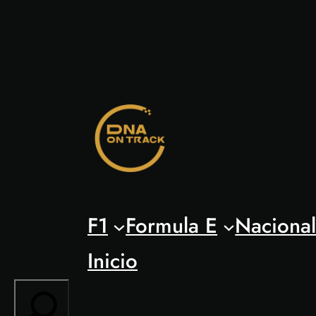
Saltar
al
contenido
F1
Formula E
Naciona
Inicio
Search