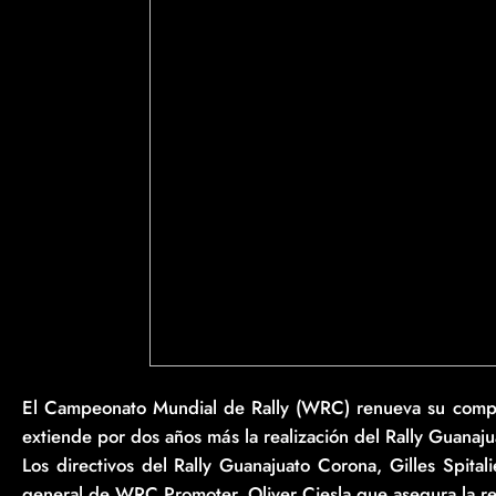
El Campeonato Mundial de Rally (WRC) renueva su compr
extiende por dos años más la realización del Rally Guanaj
Los directivos del Rally Guanajuato Corona, Gilles Spitali
general de WRC Promoter, Oliver Ciesla que asegura la re