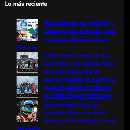
Lo más reciente
a
Max Gutiérrez, en NASCAR, y
r
Carlos Novelo, en Trucks, salen
c
victoriosos del Súper Óvalo
Potosino
h
Carlos Novelo conquista San
Luis Potosí en la séptima Fecha
de Trucks México Series
MAX GUTIÉRREZ SE LLEVÓ LA
NASCAR MÉXICO SERIES EN
EL SÚPER ÓVALO POTOSINO
Se le escapa la victoria a
Sebastián Álvarez en Road
América; Pietro Fittipaldi, fuera
del top-10