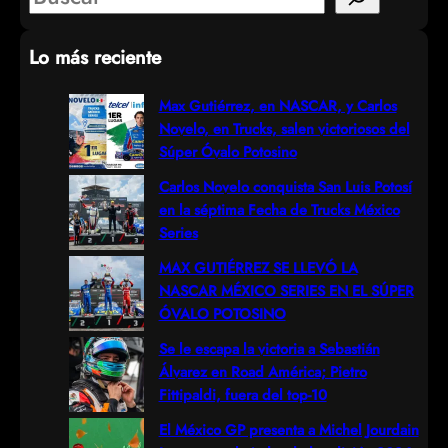
e
Lo más reciente
a
r
Max Gutiérrez, en NASCAR, y Carlos
Novelo, en Trucks, salen victoriosos del
c
Súper Óvalo Potosino
h
Carlos Novelo conquista San Luis Potosí
en la séptima Fecha de Trucks México
Series
MAX GUTIÉRREZ SE LLEVÓ LA
NASCAR MÉXICO SERIES EN EL SÚPER
ÓVALO POTOSINO
Se le escapa la victoria a Sebastián
Álvarez en Road América; Pietro
Fittipaldi, fuera del top-10
El México GP presenta a Michel Jourdain