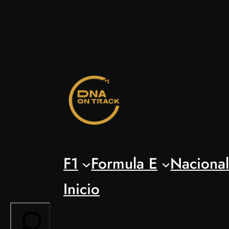
Saltar
al
contenido
F1
Formula E
Naciona
Inicio
Search