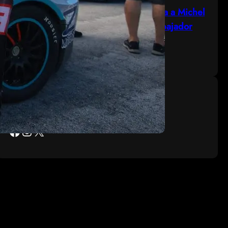
El México GP presenta a Michel
Jourdain Jr. como embajador
de la edición 2026
¡Síguenos!
Facebook
Instagram
X