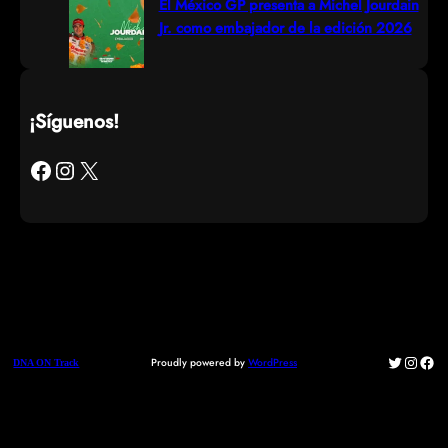
El México GP presenta a Michel Jourdain
Jr. como embajador de la edición 2026
¡Síguenos!
Facebook
Instagram
X
Twitter
Instag
Fac
Proudly powered by
WordPress
DNA ON Track