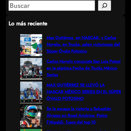
S
e
Lo más reciente
a
r
Max Gutiérrez, en NASCAR, y Carlos
Novelo, en Trucks, salen victoriosos del
c
Súper Óvalo Potosino
h
Carlos Novelo conquista San Luis Potosí
en la séptima Fecha de Trucks México
Series
MAX GUTIÉRREZ SE LLEVÓ LA
NASCAR MÉXICO SERIES EN EL SÚPER
ÓVALO POTOSINO
Se le escapa la victoria a Sebastián
Álvarez en Road América; Pietro
Fittipaldi, fuera del top-10