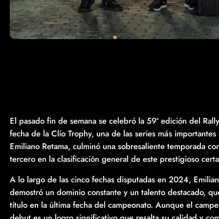
El pasado fin de semana se celebró la 59ª edición del Ral
fecha de la Clío Trophy, una de las series más importantes
Emiliano Retama, culminó una sobresaliente temporada co
tercero en la clasificación general de este prestigioso cer
A lo largo de las cinco fechas disputadas en 2024, Emilia
demostró un dominio constante y un talento destacado, que 
título en la última fecha del campeonato. Aunque el camp
debut es un logro significativo que resalta su calidad y com