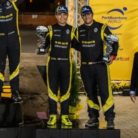
El México GP presenta a Michel
Jourdain Jr. como embajador
de la edición 2026
¡Síguenos!
Facebook
Instagram
X