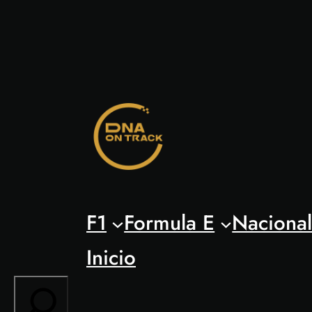
Saltar
al
contenido
F1
Formula E
Naciona
Inicio
Search