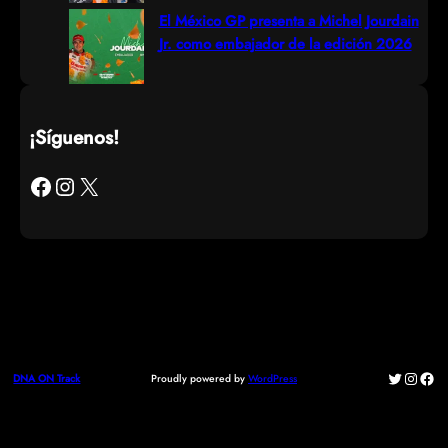
El México GP presenta a Michel Jourdain
Jr. como embajador de la edición 2026
¡Síguenos!
Facebook
Instagram
X
Twitter
Instag
Fac
Proudly powered by
WordPress
DNA ON Track