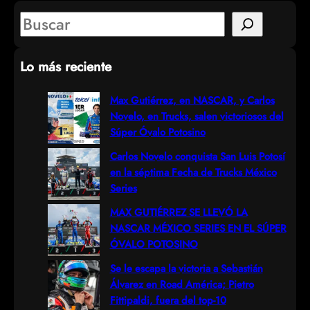
S
e
Lo más reciente
a
r
Max Gutiérrez, en NASCAR, y Carlos
Novelo, en Trucks, salen victoriosos del
c
Súper Óvalo Potosino
h
Carlos Novelo conquista San Luis Potosí
en la séptima Fecha de Trucks México
Series
MAX GUTIÉRREZ SE LLEVÓ LA
NASCAR MÉXICO SERIES EN EL SÚPER
ÓVALO POTOSINO
Se le escapa la victoria a Sebastián
Álvarez en Road América; Pietro
Fittipaldi, fuera del top-10