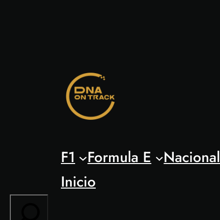
Saltar
al
contenido
F1
Formula E
Naciona
Inicio
Search