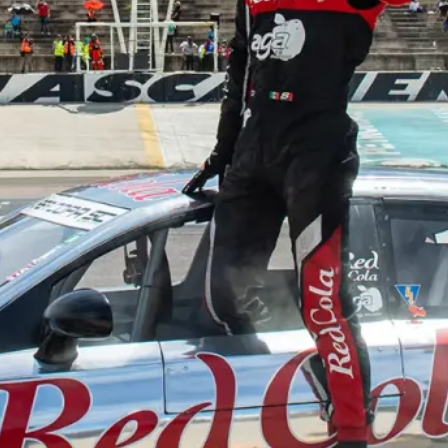
El México GP presenta a Michel
Jourdain Jr. como embajador
de la edición 2026
¡Síguenos!
Facebook
Instagram
X