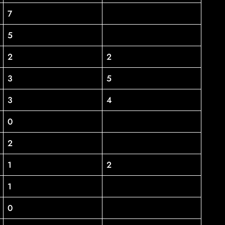
7
5
2
2
3
5
3
4
0
2
1
2
1
0