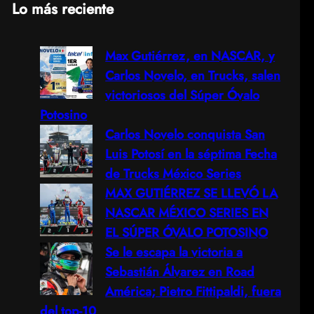
Lo más reciente
a
Max Gutiérrez, en NASCAR, y
r
Carlos Novelo, en Trucks, salen
c
victoriosos del Súper Óvalo
Potosino
h
Carlos Novelo conquista San
Luis Potosí en la séptima Fecha
de Trucks México Series
MAX GUTIÉRREZ SE LLEVÓ LA
NASCAR MÉXICO SERIES EN
EL SÚPER ÓVALO POTOSINO
Se le escapa la victoria a
Sebastián Álvarez en Road
América; Pietro Fittipaldi, fuera
del top-10