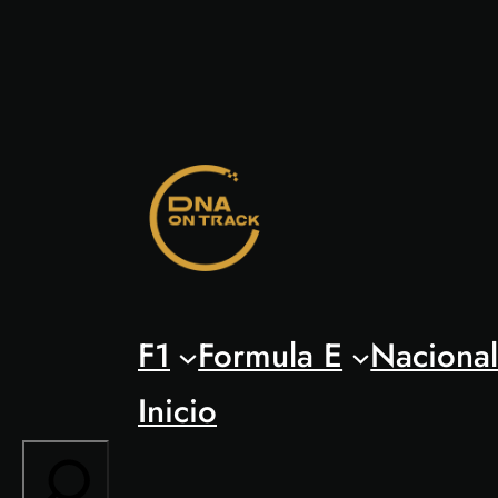
Saltar
al
contenido
F1
Formula E
Naciona
Inicio
Search