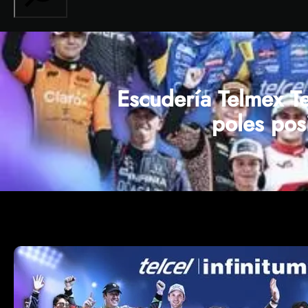
Escudería Telmex Te
poles pos