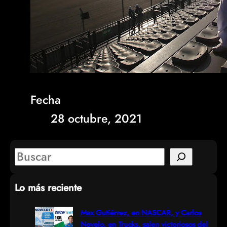
Fecha
28 octubre, 2021
S
e
Lo más reciente
a
r
Max Gutiérrez, en NASCAR, y Carlos
Novelo, en Trucks, salen victoriosos del