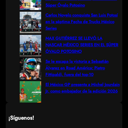
c
Súper Óvalo Potosino
h
Carlos Novelo conquista San Luis Potosí
en la séptima Fecha de Trucks México
Series
MAX GUTIÉRREZ SE LLEVÓ LA
NASCAR MÉXICO SERIES EN EL SÚPER
ÓVALO POTOSINO
Se le escapa la victoria a Sebastián
Álvarez en Road América; Pietro
Fittipaldi, fuera del top-10
El México GP presenta a Michel Jourdain
Jr. como embajador de la edición 2026
¡Síguenos!