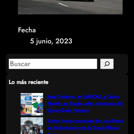
Fecha
5 junio, 2023
S
e
Lo más reciente
a
r
Max Gutiérrez, en NASCAR, y Carlos
Novelo, en Trucks, salen victoriosos del
c
Súper Óvalo Potosino
h
Carlos Novelo conquista San Luis Potosí
en la séptima Fecha de Trucks México