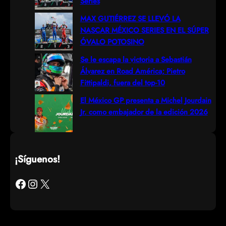
Series
MAX GUTIÉRREZ SE LLEVÓ LA
NASCAR MÉXICO SERIES EN EL SÚPER
ÓVALO POTOSINO
Se le escapa la victoria a Sebastián
Álvarez en Road América; Pietro
Fittipaldi, fuera del top-10
El México GP presenta a Michel Jourdain
Jr. como embajador de la edición 2026
¡Síguenos!
Facebook
Instagram
X