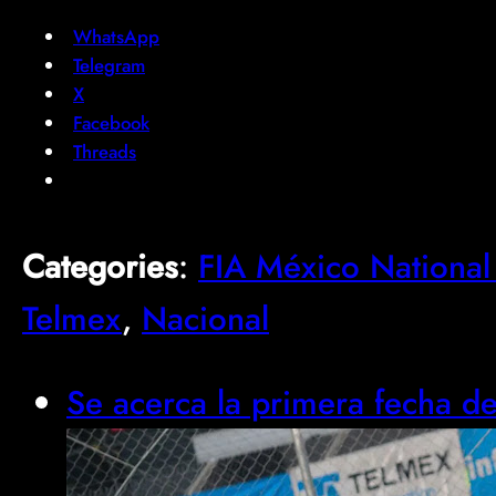
WhatsApp
Telegram
X
Facebook
Threads
Categories
:
FIA México National
Telmex
, 
Nacional
Se acerca la primera fecha d