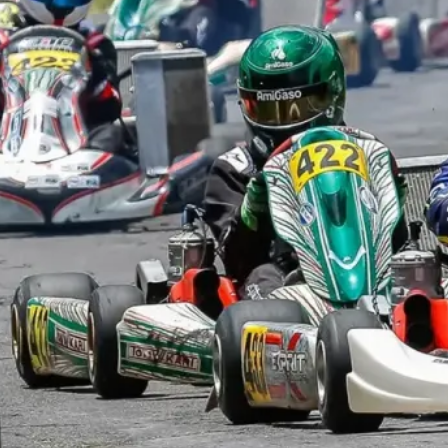
El México GP presenta a Michel
Jourdain Jr. como embajador
de la edición 2026
¡Síguenos!
Facebook
Instagram
X