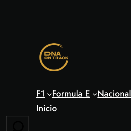
Saltar
al
contenido
F1
Formula E
Naciona
Inicio
Search