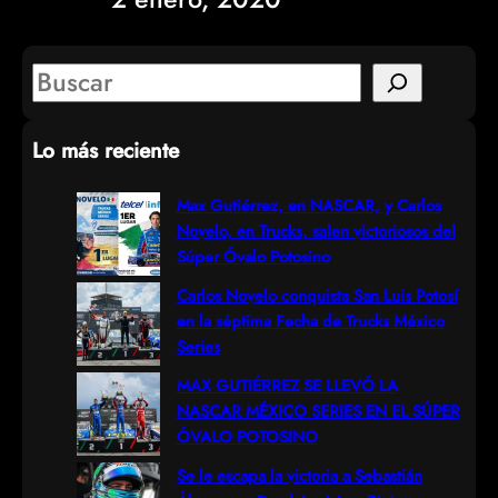
S
e
Lo más reciente
a
r
Max Gutiérrez, en NASCAR, y Carlos
Novelo, en Trucks, salen victoriosos del
c
Súper Óvalo Potosino
h
Carlos Novelo conquista San Luis Potosí
en la séptima Fecha de Trucks México
Series
MAX GUTIÉRREZ SE LLEVÓ LA
NASCAR MÉXICO SERIES EN EL SÚPER
ÓVALO POTOSINO
Se le escapa la victoria a Sebastián