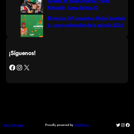
Álvarez en Road América; Pietro
Fittipaldi, fuera del top-10
El México GP presenta a Michel Jourdain
Jr. como embajador de la edición 2026
¡Síguenos!
Facebook
Instagram
X
Twitter
Instag
Fac
Proudly powered by
WordPress
DNA ON Track