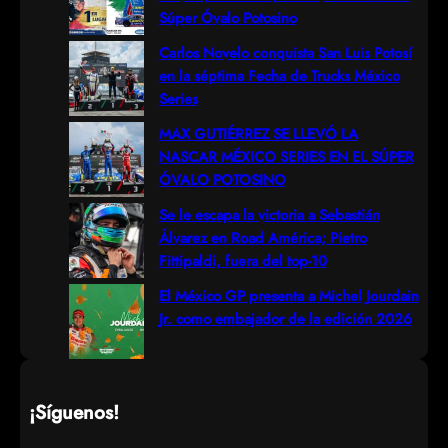
c
Súper Óvalo Potosino
h
Carlos Novelo conquista San Luis Potosí
en la séptima Fecha de Trucks México
Series
MAX GUTIÉRREZ SE LLEVÓ LA
NASCAR MÉXICO SERIES EN EL SÚPER
ÓVALO POTOSINO
Se le escapa la victoria a Sebastián
Álvarez en Road América; Pietro
Fittipaldi, fuera del top-10
El México GP presenta a Michel Jourdain
Jr. como embajador de la edición 2026
¡Síguenos!