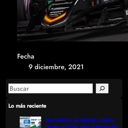
Fecha
9 diciembre, 2021
S
e
Lo más reciente
a
r
Max Gutiérrez, en NASCAR, y Carlos
Novelo, en Trucks, salen victoriosos del