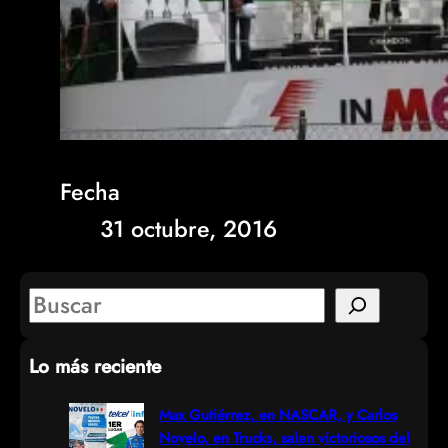
Fecha
31 octubre, 2016
S
e
Lo más reciente
a
r
Max Gutiérrez, en NASCAR, y Carlos
Novelo, en Trucks, salen victoriosos del