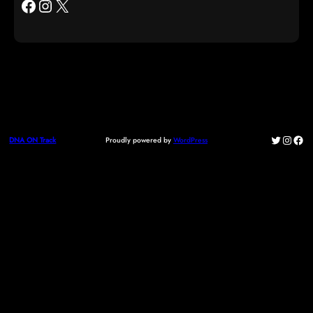
Facebook
Instagram
X
Twitter
Instag
Fac
Proudly powered by
WordPress
DNA ON Track