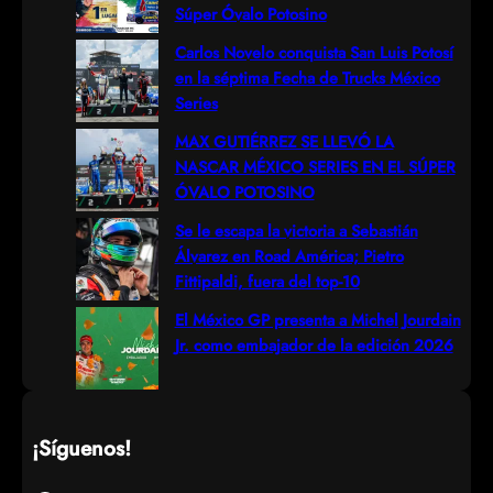
c
Súper Óvalo Potosino
h
Carlos Novelo conquista San Luis Potosí
en la séptima Fecha de Trucks México
Series
MAX GUTIÉRREZ SE LLEVÓ LA
NASCAR MÉXICO SERIES EN EL SÚPER
ÓVALO POTOSINO
Se le escapa la victoria a Sebastián
Álvarez en Road América; Pietro
Fittipaldi, fuera del top-10
El México GP presenta a Michel Jourdain
Jr. como embajador de la edición 2026
¡Síguenos!