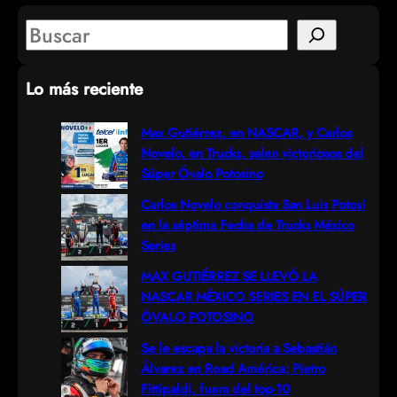
S
e
Lo más reciente
a
r
Max Gutiérrez, en NASCAR, y Carlos
Novelo, en Trucks, salen victoriosos del
c
Súper Óvalo Potosino
h
Carlos Novelo conquista San Luis Potosí
en la séptima Fecha de Trucks México
Series
MAX GUTIÉRREZ SE LLEVÓ LA
NASCAR MÉXICO SERIES EN EL SÚPER
ÓVALO POTOSINO
Se le escapa la victoria a Sebastián
Álvarez en Road América; Pietro
Fittipaldi, fuera del top-10