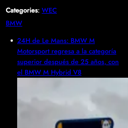
Categories
:
WEC
BMW
24H de Le Mans: BMW M
Motorsport regresa a la categoría
superior después de 25 años, con
el BMW M Hybrid V8