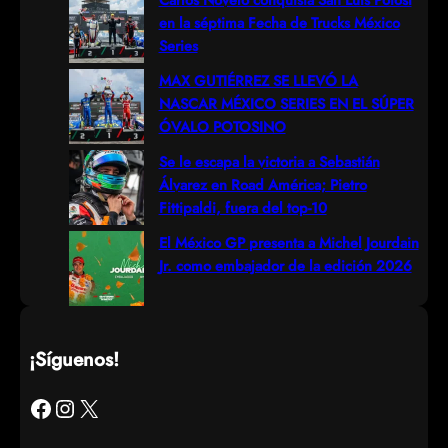
en la séptima Fecha de Trucks México
Series
MAX GUTIÉRREZ SE LLEVÓ LA
NASCAR MÉXICO SERIES EN EL SÚPER
ÓVALO POTOSINO
Se le escapa la victoria a Sebastián
Álvarez en Road América; Pietro
Fittipaldi, fuera del top-10
El México GP presenta a Michel Jourdain
Jr. como embajador de la edición 2026
¡Síguenos!
Facebook
Instagram
X