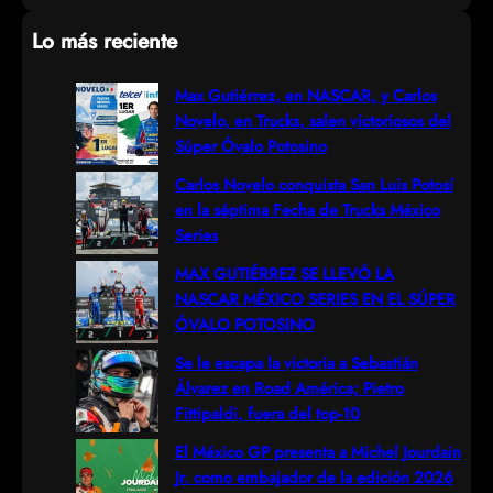
e
Lo más reciente
a
r
Max Gutiérrez, en NASCAR, y Carlos
Novelo, en Trucks, salen victoriosos del
c
Súper Óvalo Potosino
h
Carlos Novelo conquista San Luis Potosí
en la séptima Fecha de Trucks México
Series
MAX GUTIÉRREZ SE LLEVÓ LA
NASCAR MÉXICO SERIES EN EL SÚPER
ÓVALO POTOSINO
Se le escapa la victoria a Sebastián
Álvarez en Road América; Pietro
Fittipaldi, fuera del top-10
El México GP presenta a Michel Jourdain
Jr. como embajador de la edición 2026