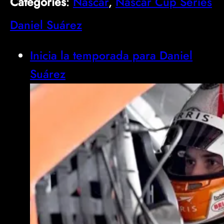
Categories
:
Nascar
, 
Nascar Cup Series
Daniel Suárez
Inicia la temporada para Daniel
Suárez