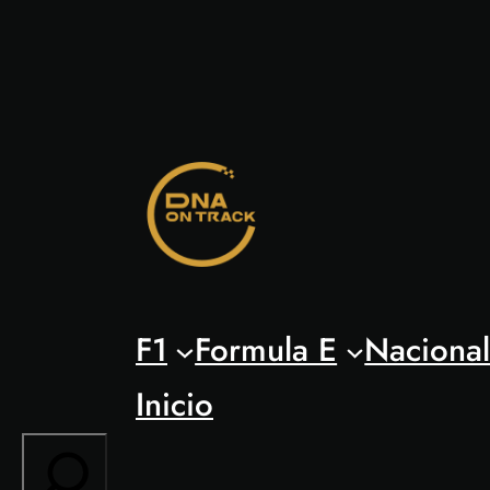
Saltar
al
contenido
F1
Formula E
Naciona
Inicio
Search