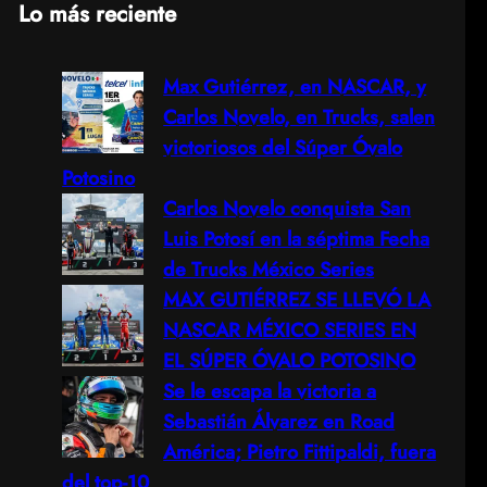
Lo más reciente
a
Max Gutiérrez, en NASCAR, y
r
Carlos Novelo, en Trucks, salen
c
victoriosos del Súper Óvalo
Potosino
h
Carlos Novelo conquista San
Luis Potosí en la séptima Fecha
de Trucks México Series
MAX GUTIÉRREZ SE LLEVÓ LA
NASCAR MÉXICO SERIES EN
EL SÚPER ÓVALO POTOSINO
Se le escapa la victoria a
Sebastián Álvarez en Road
América; Pietro Fittipaldi, fuera
del top-10