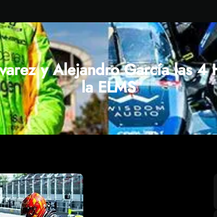
lvarez y Alejandro García las 4
la ELMS