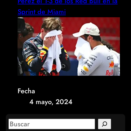
Pérez el 1-3 de los Red Bull en la
Sprint de Miami
Fecha
4 mayo, 2024
S