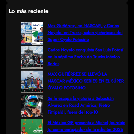
e
Lo más reciente
a
r
Max Gutiérrez, en NASCAR, y Carlos
Novelo, en Trucks, salen victoriosos del
c
Súper Óvalo Potosino
h
Carlos Novelo conquista San Luis Potosí
en la séptima Fecha de Trucks México
Series
MAX GUTIÉRREZ SE LLEVÓ LA
NASCAR MÉXICO SERIES EN EL SÚPER
ÓVALO POTOSINO
Se le escapa la victoria a Sebastián
Álvarez en Road América; Pietro
Fittipaldi, fuera del top-10
El México GP presenta a Michel Jourdain
Jr. como embajador de la edición 2026