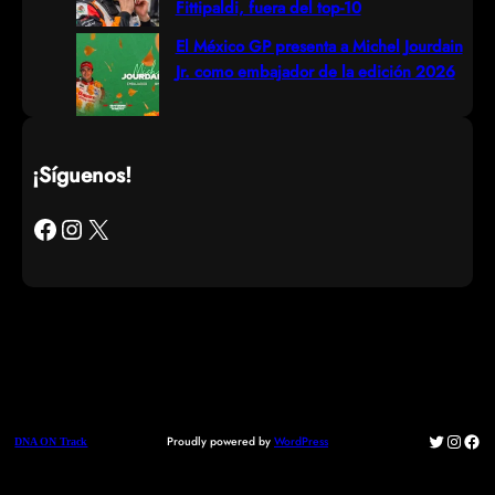
Fittipaldi, fuera del top-10
El México GP presenta a Michel Jourdain
Jr. como embajador de la edición 2026
¡Síguenos!
Facebook
Instagram
X
Twitter
Instag
Fac
Proudly powered by
WordPress
DNA ON Track