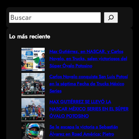
S
e
Lo más reciente
a
r
Max Gutiérrez, en NASCAR, y Carlos
Novelo, en Trucks, salen victoriosos del
c
Súper Óvalo Potosino
h
Carlos Novelo conquista San Luis Potosí
en la séptima Fecha de Trucks México
Series
MAX GUTIÉRREZ SE LLEVÓ LA
NASCAR MÉXICO SERIES EN EL SÚPER
ÓVALO POTOSINO
Se le escapa la victoria a Sebastián
Álvarez en Road América; Pietro