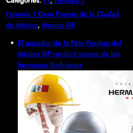
Categories
:
F1
, 
Formula 1
Formula 1 Gran Premio de la Ciudad
de México
, 
Mexico GP
El ganador de la Pole Position del
México GP recibirá cascos de los
hermanos Rodríguez