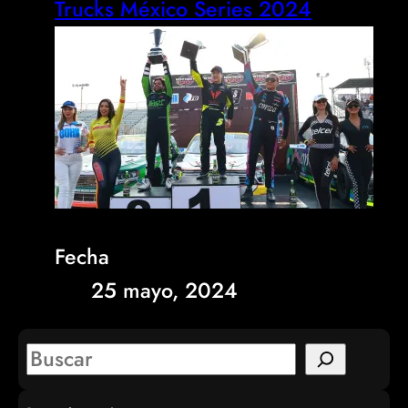
Trucks México Series 2024
Fecha
25 mayo, 2024
S
e