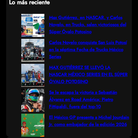
Lo más reciente
a
r
Max Gutiérrez, en NASCAR, y Carlos
Novelo, en Trucks, salen victoriosos del
c
Súper Óvalo Potosino
h
Carlos Novelo conquista San Luis Potosí
en la séptima Fecha de Trucks México
Series
MAX GUTIÉRREZ SE LLEVÓ LA
NASCAR MÉXICO SERIES EN EL SÚPER
ÓVALO POTOSINO
Se le escapa la victoria a Sebastián
Álvarez en Road América; Pietro
Fittipaldi, fuera del top-10
El México GP presenta a Michel Jourdain
Jr. como embajador de la edición 2026