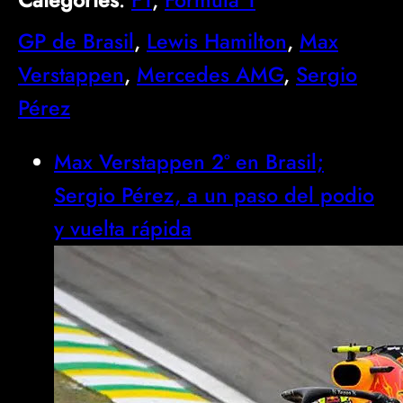
Categories
:
F1
, 
Formula 1
GP de Brasil
, 
Lewis Hamilton
, 
Max
Verstappen
, 
Mercedes AMG
, 
Sergio
Pérez
Max Verstappen 2º en Brasil;
Sergio Pérez, a un paso del podio
y vuelta rápida