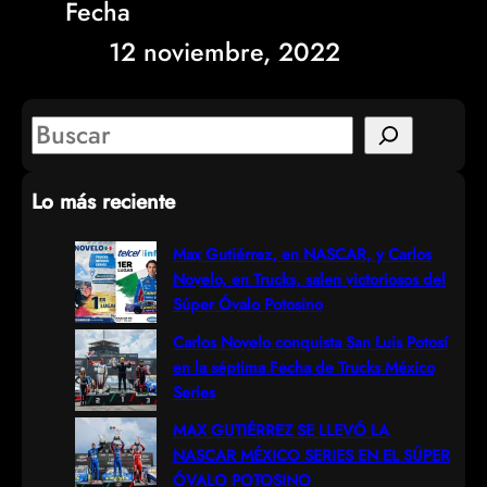
Fecha
12 noviembre, 2022
S
e
Lo más reciente
a
r
Max Gutiérrez, en NASCAR, y Carlos
Novelo, en Trucks, salen victoriosos del
c
Súper Óvalo Potosino
h
Carlos Novelo conquista San Luis Potosí
en la séptima Fecha de Trucks México
Series
MAX GUTIÉRREZ SE LLEVÓ LA
NASCAR MÉXICO SERIES EN EL SÚPER
ÓVALO POTOSINO