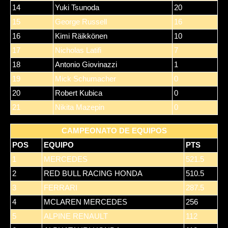
14
Yuki Tsunoda
20
15
George Russell
16
16
Kimi Räikkönen
10
17
Nicholas Latifi
7
18
Antonio Giovinazzi
1
19
Mick Schumacher
0
20
Robert Kubica
0
21
Nikita Mazepin
0
CAMPEONATO DE EQUIPOS
POS
EQUIPO
PTS
1
MERCEDES
521.5
2
RED BULL RACING HONDA
510.5
3
FERRARI
287.5
4
MCLAREN MERCEDES
256
5
ALPINE RENAULT
112