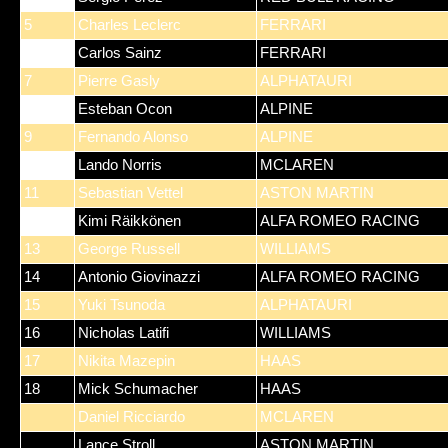
5
Charles Leclerc
FERRARI
6
Carlos Sainz
FERRARI
7
Pierre Gasly
ALPHATAURI
8
Esteban Ocon
ALPINE
9
Fernando Alonso
ALPINE
10
Lando Norris
MCLAREN
11
Sebastian Vettel
ASTON MARTIN
12
Kimi Räikkönen
ALFA ROMEO RACING
13
George Russell
WILLIAMS
14
Antonio Giovinazzi
ALFA ROMEO RACING
15
Yuki Tsunoda
ALPHATAURI
16
Nicholas Latifi
WILLIAMS
17
Nikita Mazepin
HAAS
18
Mick Schumacher
HAAS
Daniel Ricciardo
MCLAREN
Lance Stroll
ASTON MARTIN