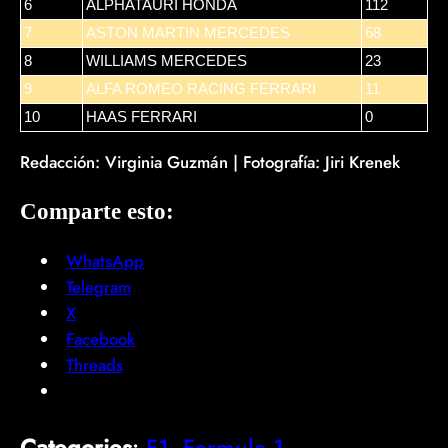
6
ALPHATAURI HONDA
112
7
ASTON MARTIN MERCEDES
68
8
WILLIAMS MERCEDES
23
9
ALFA ROMEO RACING FERRARI
11
10
HAAS FERRARI
0
Redacción: Virginia Guzmán | Fotografía: Jiri Krenek
Comparte esto:
WhatsApp
Telegram
X
Facebook
Threads