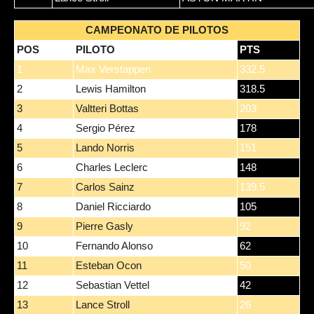
CAMPEONATO DE PILOTOS
POS
PILOTO
PTS
1
Max Verstappen
332.5
2
Lewis Hamilton
318.5
3
Valtteri Bottas
203
4
Sergio Pérez
178
5
Lando Norris
151
6
Charles Leclerc
148
7
Carlos Sainz
139.5
8
Daniel Ricciardo
105
9
Pierre Gasly
92
10
Fernando Alonso
62
11
Esteban Ocon
50
12
Sebastian Vettel
42
13
Lance Stroll
26