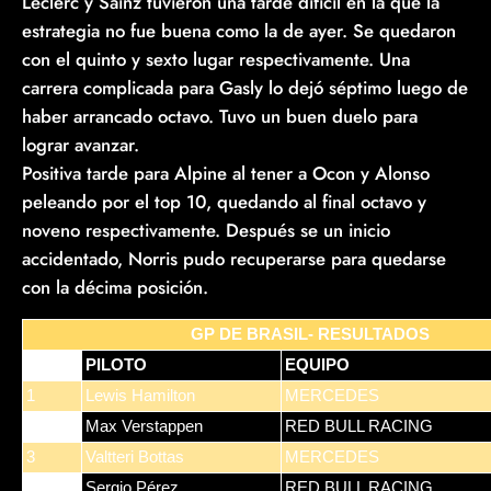
Leclerc y Sainz tuvieron una tarde difícil en la que la
estrategia no fue buena como la de ayer. Se quedaron
con el quinto y sexto lugar respectivamente. Una
carrera complicada para Gasly lo dejó séptimo luego de
haber arrancado octavo. Tuvo un buen duelo para
lograr avanzar.
Positiva tarde para Alpine al tener a Ocon y Alonso
peleando por el top 10, quedando al final octavo y
noveno respectivamente. Después se un inicio
accidentado, Norris pudo recuperarse para quedarse
con la décima posición.
GP DE BRASIL- RESULTADOS
POS
PILOTO
EQUIPO
1
Lewis Hamilton
MERCEDES
2
Max Verstappen
RED BULL RACING
3
Valtteri Bottas
MERCEDES
4
Sergio Pérez
RED BULL RACING