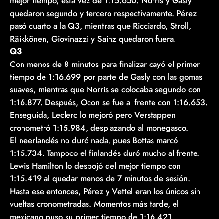
mejor tiempo, esta vez de 1:15.650. Norris y Gasly
quedaron segundo y tercero respectivamente. Pérez
pasó cuarto a la Q3, mientras que Ricciardo, Stroll,
Räikkönen, Giovinazzi y Sainz quedaron fuera.
Q3
Con menos de 8 minutos para finalizar cayó el primer
tiempo de 1:16.699 por parte de Gasly con las gomas
suaves, mientras que Norris se colocaba segundo con
1:16.877. Después, Ocon se fue al frente con 1:16.653.
Enseguida, Leclerc lo mejoró pero Verstappen
cronometró 1:15.984, desplazando al monegasco.
El neerlandés no duró nada, pues Bottas marcó
1:15.734. Tampoco el finlandés duró mucho al frente.
Lewis Hamilton lo despojó del mejor tiempo con
1:15.419 al quedar menos de 7 minutos de sesión.
Hasta ese entonces, Pérez y Vettel eran los únicos sin
vueltas cronometradas. Momentos más tarde, el
mexicano puso su primer tiempo de 1:16.421,