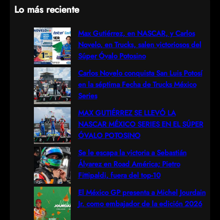
Lo más reciente
a
r
Max Gutiérrez, en NASCAR, y Carlos
Novelo, en Trucks, salen victoriosos del
c
Súper Óvalo Potosino
h
Carlos Novelo conquista San Luis Potosí
en la séptima Fecha de Trucks México
Series
MAX GUTIÉRREZ SE LLEVÓ LA
NASCAR MÉXICO SERIES EN EL SÚPER
ÓVALO POTOSINO
Se le escapa la victoria a Sebastián
Álvarez en Road América; Pietro
Fittipaldi, fuera del top-10
El México GP presenta a Michel Jourdain
Jr. como embajador de la edición 2026