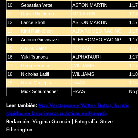
10
Sebastian Vettel
ASTON MARTIN
1:17
11
Daniel Ricciardo
MCLAREN
1:17
12
Lance Stroll
ASTON MARTIN
1:17
13
Kimi Räikkönen
ALFA ROMEO RACING
1:17
14
Antonio Giovinazzi
ALFA ROMEO RACING
1:17
15
Carlos Sainz
FERRARI
1:16
16
Yuki Tsunoda
ALPHATAURI
1:17
17
George Russell
WILLIAMS
1:17
18
Nicholas Latifi
WILLIAMS
1:18
19
Nikita Mazepin
HAAS
1:18
Mick Schumacher
HAAS
No p
Leer también:
Max Verstappen y Valtteri Bottas, lo más
rápidos en las primeras prácticas en Hungría
Redacción: Virginia Guzmán | Fotografía: Steve
Etherington