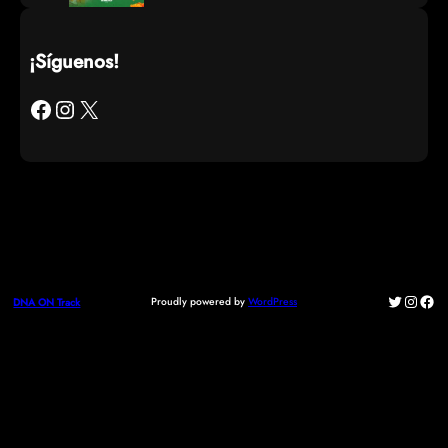
¡Síguenos!
Facebook
Instagram
X
Twitter
Instag
Fac
Proudly powered by
WordPress
DNA ON Track