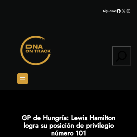
Saltar
Facebook
X
Inst
Síguenos
al
contenido
Search
GP de Hungría: Lewis Hamilton
logra su posición de privilegio
número 101