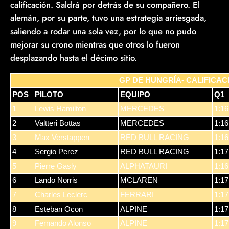
calificación. Saldrá por detrás de su compañero. El
alemán, por su parte, tuvo una estrategia arriesgada,
saliendo a rodar una sola vez, por lo que no pudo
mejorar su crono mientras que otros lo fueron
desplazando hasta el décimo sitio.
GP DE HUNGRÍA- CALIFICAC
POS
PILOTO
EQUIPO
Q1
1
Lewis Hamilton
MERCEDES
1:16
2
Valtteri Bottas
MERCEDES
1:16
3
Max Verstappen
RED BULL RACING
1:16
4
Sergio Perez
RED BULL RACING
1:17
5
Pierre Gasly
ALPHATAURI
1:16
6
Lando Norris
MCLAREN
1:17
7
Charles Leclerc
FERRARI
1:17
8
Esteban Ocon
ALPINE
1:17
9
Fernando Alonso
ALPINE
1:17