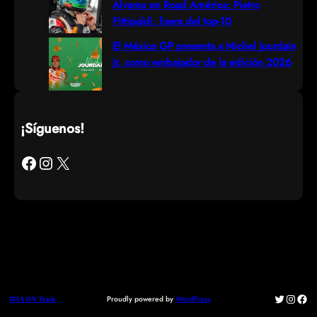
Álvarez en Road América; Pietro
Fittipaldi, fuera del top-10
El México GP presenta a Michel Jourdain
Jr. como embajador de la edición 2026
¡Síguenos!
Facebook
Instagram
X
Twitter
Instag
Fac
Proudly powered by
WordPress
DNA ON Track