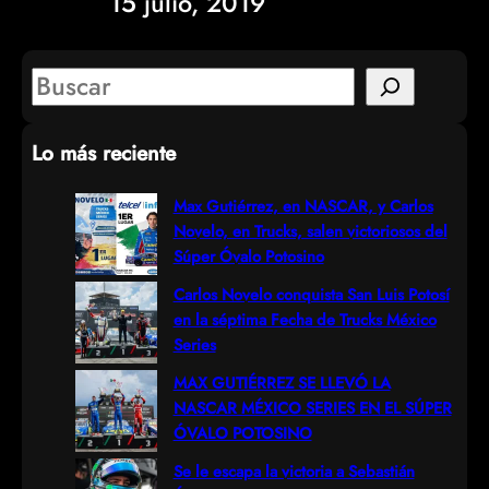
15 julio, 2019
S
e
Lo más reciente
a
r
Max Gutiérrez, en NASCAR, y Carlos
Novelo, en Trucks, salen victoriosos del
c
Súper Óvalo Potosino
h
Carlos Novelo conquista San Luis Potosí
en la séptima Fecha de Trucks México
Series
MAX GUTIÉRREZ SE LLEVÓ LA
NASCAR MÉXICO SERIES EN EL SÚPER
ÓVALO POTOSINO
Se le escapa la victoria a Sebastián