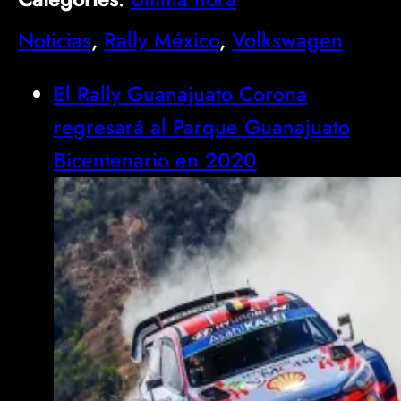
Noticias
, 
Rally México
, 
Volkswagen
El Rally Guanajuato Corona
regresará al Parque Guanajuato
Bicentenario en 2020