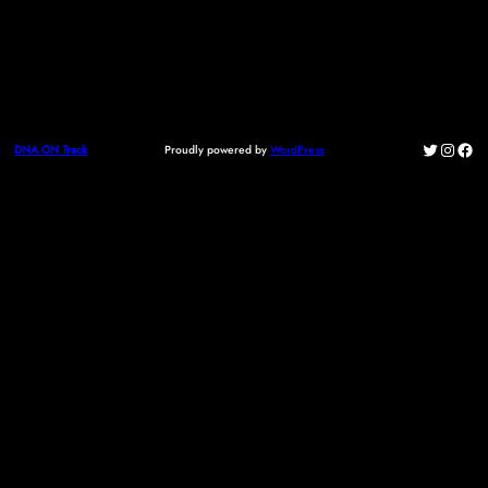
Twitter
Instag
Fac
Proudly powered by
WordPress
DNA ON Track