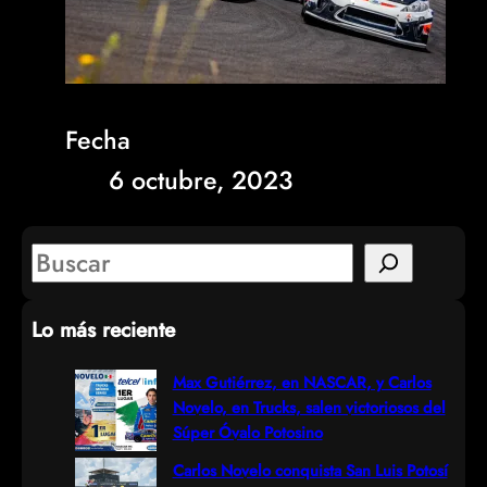
Fecha
6 octubre, 2023
S
e
Lo más reciente
a
r
Max Gutiérrez, en NASCAR, y Carlos
Novelo, en Trucks, salen victoriosos del
c
Súper Óvalo Potosino
h
Carlos Novelo conquista San Luis Potosí