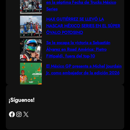
en la séptima Fecha de Trucks México
Series
MAX GUTIÉRREZ SE LLEVÓ LA
NASCAR MÉXICO SERIES EN EL SÚPER
ÓVALO POTOSINO
Se le escapa la victoria a Sebastián
Álvarez en Road América; Pietro
Fittipaldi, fuera del top-10
El México GP presenta a Michel Jourdain
Jr. como embajador de la edición 2026
¡Síguenos!
Facebook
Instagram
X