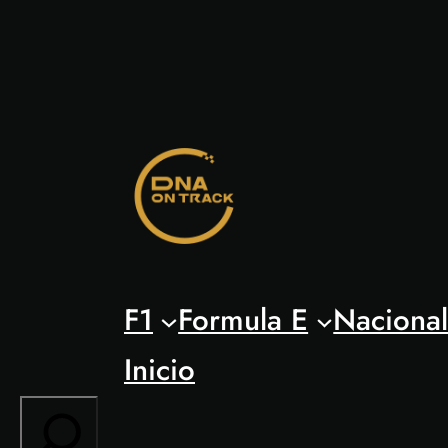
Saltar
al
contenido
F1
Formula E
Naciona
Inicio
Search