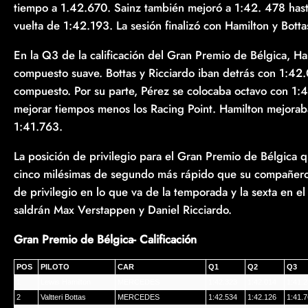
tiempo a 1.42.670. Sainz también mejoró a 1:42. 478 hast
vuelta de 1:42.193. La sesión finalizó con Hamilton y Bott
En la Q3 de la calificación del Gran Premio de Bélgica, H
compuesto suave. Bottas y Ricciardo iban detrás con 1:42
compuesto. Por su parte, Pérez se colocaba octavo con 1:42
mejorar tiempos menos los Racing Point. Hamilton mejoraba
1:41.763.
La posición de privilegio para el Gran Premio de Bélgica
cinco milésimas de segundo más rápido que su compañero,
de privilegio en lo que va de la temporada y la sexta en e
saldrán Max Verstappen y Daniel Ricciardo.
Gran Premio de Bélgica- Calificación
POS
PILOTO
CAR
Q1
Q2
Q3
1
Lewis Hamilton
MERCEDES
1:42.323
1:42.014
1:41.
2
Valtteri Bottas
MERCEDES
1:42.534
1:42.126
1:41.