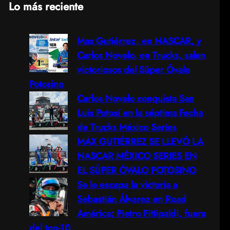
Lo más reciente
a
Max Gutiérrez, en NASCAR, y
r
Carlos Novelo, en Trucks, salen
c
victoriosos del Súper Óvalo
Potosino
h
Carlos Novelo conquista San
Luis Potosí en la séptima Fecha
de Trucks México Series
MAX GUTIÉRREZ SE LLEVÓ LA
NASCAR MÉXICO SERIES EN
EL SÚPER ÓVALO POTOSINO
Se le escapa la victoria a
Sebastián Álvarez en Road
América; Pietro Fittipaldi, fuera
del top-10