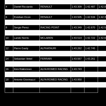
3
Max Verstappen
RED BULL RACING
1:43.197
1:42.473
1:41.
4
Daniel Ricciardo
RENAULT
1:43.309
1:42.487
1:42.
5
Alexander Albon
RED BULL RACING
1:43.418
1:42.193
1:42.
6
Esteban Ocon
RENAULT
1:43.505
1:42.534
1:42.
7
Carlos Sainz
MCLAREN
1:43.322
1:42.478
1:42.
8
Sergio Perez
RACING POINT
1:43.349
1:42.670
1:42.
9
Lance Stroll
RACING POINT
1:43.265
1:42.491
1:42.
10
Lando Norris
MCLAREN
1:43.514
1:42.722
1:42.
11
Daniil Kvyat
ALPHATAURI
1:43.267
1:42.730
12
Pierre Gasly
ALPHATAURI
1:43.262
1:42.745
13
Charles Leclerc
FERRARI
1:43.656
1:42.996
14
Sebastian Vettel
FERRARI
1:43.567
1:43.261
15
George Russell
WILLIAMS
1:43.630
1:43.468
16
Kimi Räikkönen
ALFA ROMEO RACING
1:43.743
17
Romain Grosjean
HAAS
1:43.838
18
Antonio Giovinazzi
ALFA ROMEO RACING
1:43.950
19
Nicholas Latifi
WILLIAMS
1:44.138
20
Kevin Magnussen
HAAS
1:44.314