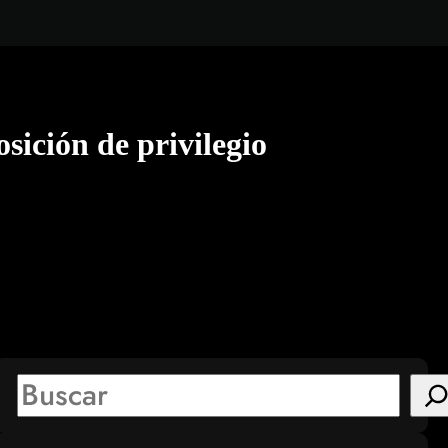
ición de privilegio
S
e