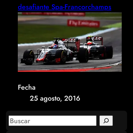
desafiante Spa-Francorchamps
Fecha
25 agosto, 2016
S
e