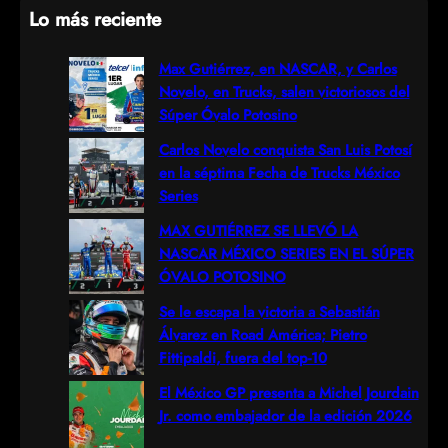
Lo más reciente
a
r
Max Gutiérrez, en NASCAR, y Carlos
Novelo, en Trucks, salen victoriosos del
c
Súper Óvalo Potosino
h
Carlos Novelo conquista San Luis Potosí
en la séptima Fecha de Trucks México
Series
MAX GUTIÉRREZ SE LLEVÓ LA
NASCAR MÉXICO SERIES EN EL SÚPER
ÓVALO POTOSINO
Se le escapa la victoria a Sebastián
Álvarez en Road América; Pietro
Fittipaldi, fuera del top-10
El México GP presenta a Michel Jourdain
Jr. como embajador de la edición 2026