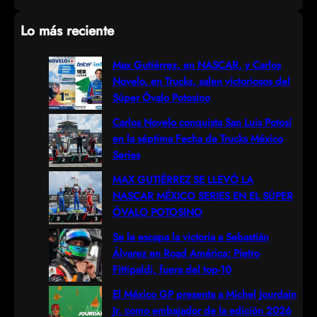
e
Lo más reciente
a
r
Max Gutiérrez, en NASCAR, y Carlos
Novelo, en Trucks, salen victoriosos del
c
Súper Óvalo Potosino
h
Carlos Novelo conquista San Luis Potosí
en la séptima Fecha de Trucks México
Series
MAX GUTIÉRREZ SE LLEVÓ LA
NASCAR MÉXICO SERIES EN EL SÚPER
ÓVALO POTOSINO
Se le escapa la victoria a Sebastián
Álvarez en Road América; Pietro
Fittipaldi, fuera del top-10
El México GP presenta a Michel Jourdain
Jr. como embajador de la edición 2026