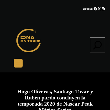
Saltar
Facebook
X
Inst
Síguenos
al
contenido
Search
Hugo Oliveras, Santiago Tovar y
Rubén pardo concluyen la
temporada 2020 de Nascar Peak
México Series