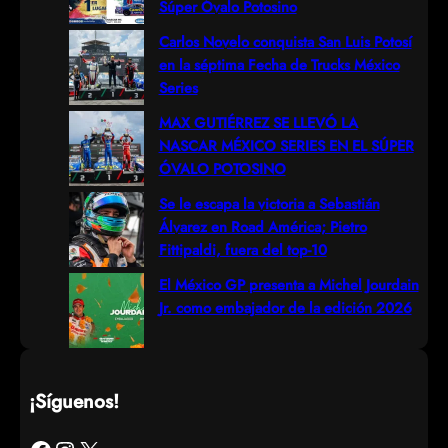
Súper Óvalo Potosino
h
Carlos Novelo conquista San Luis Potosí
en la séptima Fecha de Trucks México
Series
MAX GUTIÉRREZ SE LLEVÓ LA
NASCAR MÉXICO SERIES EN EL SÚPER
ÓVALO POTOSINO
Se le escapa la victoria a Sebastián
Álvarez en Road América; Pietro
Fittipaldi, fuera del top-10
El México GP presenta a Michel Jourdain
Jr. como embajador de la edición 2026
¡Síguenos!