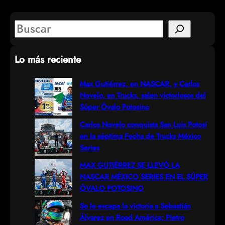
S
e
Lo más reciente
a
r
Max Gutiérrez, en NASCAR, y Carlos
Novelo, en Trucks, salen victoriosos del
c
Súper Óvalo Potosino
h
Carlos Novelo conquista San Luis Potosí
en la séptima Fecha de Trucks México
Series
MAX GUTIÉRREZ SE LLEVÓ LA
NASCAR MÉXICO SERIES EN EL SÚPER
ÓVALO POTOSINO
Se le escapa la victoria a Sebastián
Álvarez en Road América; Pietro