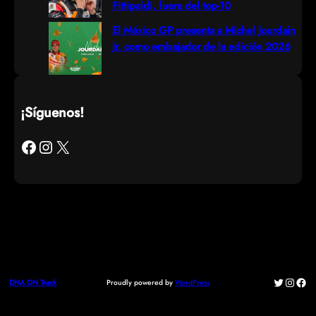
Fittipaldi, fuera del top-10
El México GP presenta a Michel Jourdain
Jr. como embajador de la edición 2026
¡Síguenos!
Facebook
Instagram
X
Twitter
Instag
Fac
Proudly powered by
WordPress
DNA ON Track