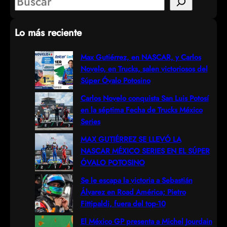
S
e
Lo más reciente
a
r
Max Gutiérrez, en NASCAR, y Carlos
Novelo, en Trucks, salen victoriosos del
c
Súper Óvalo Potosino
h
Carlos Novelo conquista San Luis Potosí
en la séptima Fecha de Trucks México
Series
MAX GUTIÉRREZ SE LLEVÓ LA
NASCAR MÉXICO SERIES EN EL SÚPER
ÓVALO POTOSINO
Se le escapa la victoria a Sebastián
Álvarez en Road América; Pietro
Fittipaldi, fuera del top-10
El México GP presenta a Michel Jourdain