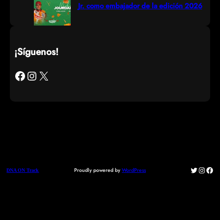
Jr. como embajador de la edición 2026
¡Síguenos!
Facebook
Instagram
X
Twitter
Instag
Fac
Proudly powered by
WordPress
DNA ON Track