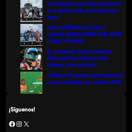
h
Carlos Novelo conquista San Luis Potosí
en la séptima Fecha de Trucks México
Series
MAX GUTIÉRREZ SE LLEVÓ LA
NASCAR MÉXICO SERIES EN EL SÚPER
ÓVALO POTOSINO
Se le escapa la victoria a Sebastián
Álvarez en Road América; Pietro
Fittipaldi, fuera del top-10
El México GP presenta a Michel Jourdain
Jr. como embajador de la edición 2026
¡Síguenos!
Facebook
Instagram
X