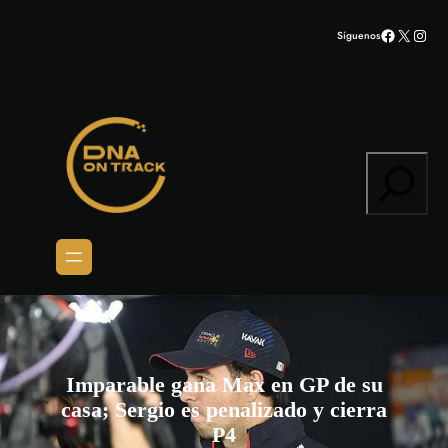
Saltar
Facebook
X
Inst
Síguenos
al
contenido
Search
Imparable gana Max en GP de su
casa; Sergio es penalizado y cierra
P4