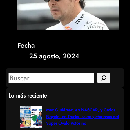
Fecha
25 agosto, 2024
S
e
Lo más reciente
a
r
Max Gutiérrez, en NASCAR, y Carlos
Novelo, en Trucks, salen victoriosos del
c
Súper Óvalo Potosino