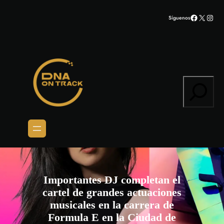
Saltar
Facebook
X
Inst
Síguenos
al
contenido
Search
Importantes DJ completan el
cartel de grandes actuaciones
musicales en la carrera de
Formula E en la Ciudad de