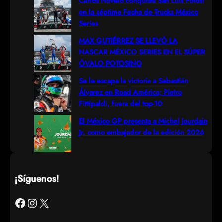
Carlos Novelo conquista San Luis Potosí
en la séptima Fecha de Trucks México
Series
MAX GUTIÉRREZ SE LLEVÓ LA
NASCAR MÉXICO SERIES EN EL SÚPER
ÓVALO POTOSINO
Se le escapa la victoria a Sebastián
Álvarez en Road América; Pietro
Fittipaldi, fuera del top-10
El México GP presenta a Michel Jourdain
Jr. como embajador de la edición 2026
¡Síguenos!
Facebook
Instagram
X