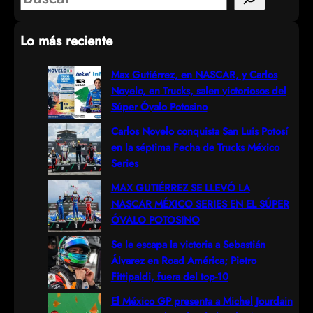
e
Lo más reciente
a
r
Max Gutiérrez, en NASCAR, y Carlos
Novelo, en Trucks, salen victoriosos del
c
Súper Óvalo Potosino
h
Carlos Novelo conquista San Luis Potosí
en la séptima Fecha de Trucks México
Series
MAX GUTIÉRREZ SE LLEVÓ LA
NASCAR MÉXICO SERIES EN EL SÚPER
ÓVALO POTOSINO
Se le escapa la victoria a Sebastián
Álvarez en Road América; Pietro
Fittipaldi, fuera del top-10
El México GP presenta a Michel Jourdain