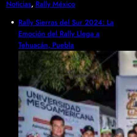
Noticias
, 
Rally México
Rally Sierras del Sur 2024: La
Emoción del Rally Llega a
Tehuacán, Puebla