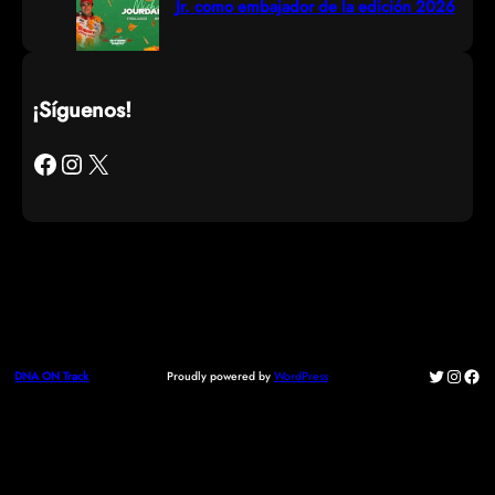
Jr. como embajador de la edición 2026
¡Síguenos!
Facebook
Instagram
X
Twitter
Instag
Fac
Proudly powered by
WordPress
DNA ON Track