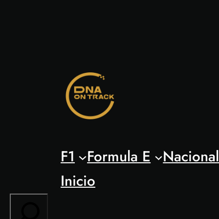
Saltar
al
contenido
F1
Formula E
Naciona
Inicio
Search