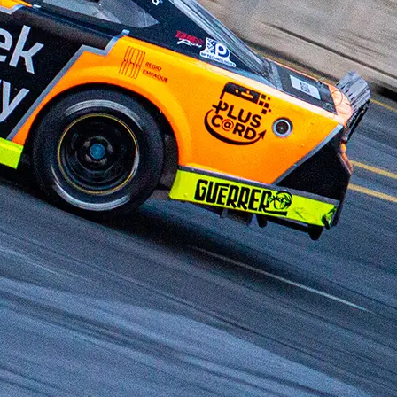
El México GP presenta a Michel
Jourdain Jr. como embajador
de la edición 2026
¡Síguenos!
Facebook
Instagram
X