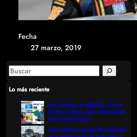
Fecha
27 marzo, 2019
S
e
Lo más reciente
a
r
Max Gutiérrez, en NASCAR, y Carlos
Novelo, en Trucks, salen victoriosos del
c
Súper Óvalo Potosino
h
Carlos Novelo conquista San Luis Potosí
en la séptima Fecha de Trucks México