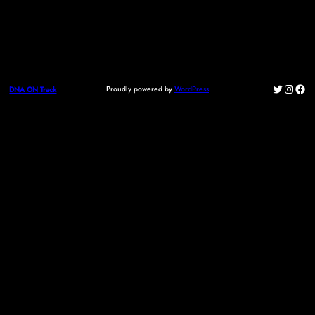
Twitter
Instag
Fac
Proudly powered by
WordPress
DNA ON Track